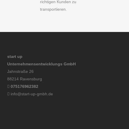
richtigen Kunden zu
transportieren.
start up
Unternehmensentwicklungs GmbH
Jahnstraße 26
88214 Ravensburg
075176962382
info@start-up-gmbh.de