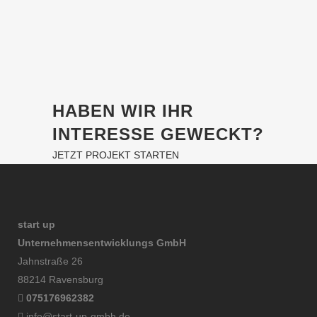
HABEN WIR IHR
INTERESSE GEWECKT?
JETZT PROJEKT STARTEN
start up
Unternehmensentwicklungs GmbH
Jahnstraße 26
88214 Ravensburg
075176962382
info@start-up-gmbh.de