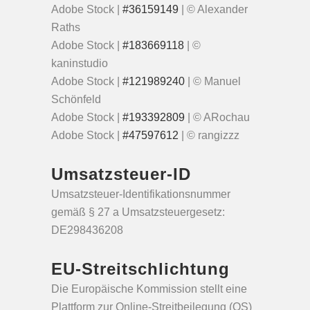
Adobe Stock |
#36159149
| © Alexander
Raths
Adobe Stock |
#183669118
| ©
kaninstudio
Adobe Stock |
#121989240
| © Manuel
Schönfeld
Adobe Stock |
#193392809
| © ARochau
Adobe Stock |
#47597612
| © rangizzz
Umsatzsteuer-ID
Umsatzsteuer-Identifikationsnummer
gemäß § 27 a Umsatzsteuergesetz:
DE298436208
EU-Streitschlichtung
Die Europäische Kommission stellt eine
Plattform zur Online-Streitbeilegung (OS)