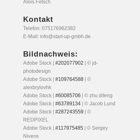
Alois Fetsch
Kontakt
Telefon: 075176962382
E-Mail: info@start-up-gmbh.de
Bildnachweis:
Adobe Stock |
#202077902
| © jd-
photodesign
Adobe Stock |
#109764588
| ©
alexbrylovhk
Adobe Stock |
#60085706
| © zhu difeng
Adobe Stock |
#63789134
| © Jacob Lund
Adobe Stock |
#287243559
| ©
REDPIXEL
Adobe Stock |
#117975485
| © Sergey
Nivens